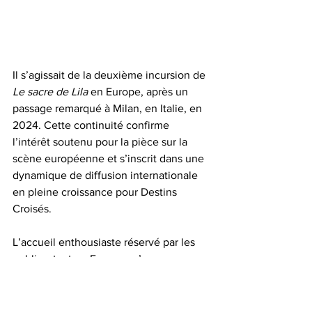
Il s’agissait de la deuxième incursion de 
Le sacre de Lila
 en Europe, après un 
passage remarqué à Milan, en Italie, en 
2024. Cette continuité confirme 
l’intérêt soutenu pour la pièce sur la 
scène européenne et s’inscrit dans une 
dynamique de diffusion internationale 
en pleine croissance pour Destins 
Croisés.
L’accueil enthousiaste réservé par les 
publics, tant en France qu’au 
Luxembourg, souligne la force du lien 
qui s’établit entre l’œuvre, les 
interprètes et les spectateurs. Ce 