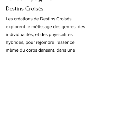
Destins Croisés
Les créations de Destins Croisés
explorent le métissage des genres, des
individualités, et des physicalités
hybrides, pour rejoindre l’essence
même du corps dansant, dans une
volonté de briser toutes les frontières
sociales, culturelles, et artistiques et
créer avec ce qui différencie. L’identité
et l’altérité y sont des thèmes
récurrents, traduisant un goût prononcé
de composer avec des individus dont
l’identité s’est forgée par leur bagage
culturel, social et artistique. Dans son
univers, chacun, chaque forme d’art,
chaque démarche a sa place.